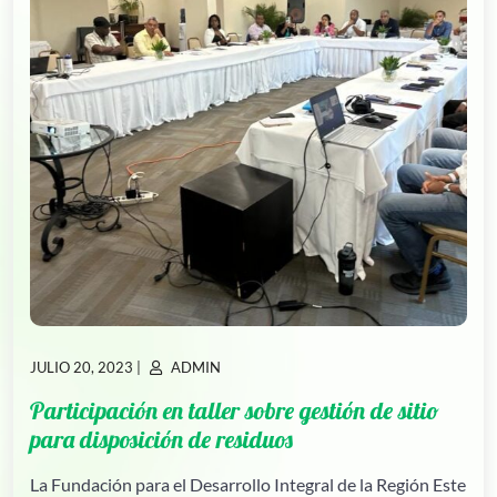
PUBLICADO
PUBLICADO
JULIO 20, 2023
|
ADMIN
Participación en taller sobre gestión de sitio
para disposición de residuos
La Fundación para el Desarrollo Integral de la Región Este