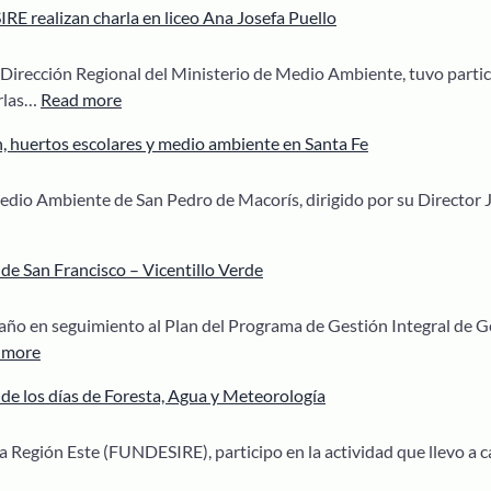
limpieza
 realizan charla en liceo Ana Josefa Puello
celebra
de
Dia
costa
 Dirección Regional del Ministerio de Medio Ambiente, tuvo parti
Mundial
:
arlas…
Read more
de
Ministerio
La
n, huertos escolares y medio ambiente en Santa Fe
de
Tierra
Medio
con
 Medio Ambiente de San Pedro de Macorís, dirigido por su Director J
Ambiente
jornada
y
de
a
FUNDESIRE
reforestación
de San Francisco – Vicentillo Verde
realizan
tancia
charla
año en seguimiento al Plan del Programa de Gestión Integral de G
en
:
 more
stación,
liceo
Primer
os
Ana
 los días de Foresta, Agua y Meteorología
encuentro
ares
Josefa
para
Puello
la Región Este (FUNDESIRE), participo en la actividad que llevo a 
la
o
implementación
nte