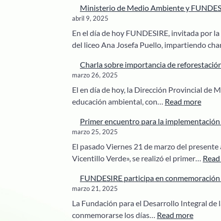
Ministerio de Medio Ambiente y FUNDESIRE
abril 9, 2025
En el día de hoy FUNDESIRE, invitada por la
del liceo Ana Josefa Puello, impartiendo ch
Charla sobre importancia de reforestació
marzo 26, 2025
El en día de hoy, la Dirección Provincial de
:
educación ambiental, con…
Read more
Charl
Primer encuentro para la implementación 
sobre
marzo 25, 2025
impor
El pasado Viernes 21 de marzo del presente 
de
Vicentillo Verde», se realizó el primer…
Read
refore
huert
FUNDESIRE participa en conmemoración de
escol
marzo 21, 2025
y
La Fundación para el Desarrollo Integral de 
medi
:
conmemorarse los días…
Read more
ambie