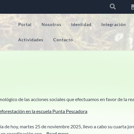
Portal
Nosotros
Identidad
Integración
Actividades
Contacto
ógico de las acciones sociales que efectuamos en favor de la rea
eforestación en la escuela Punta Pescadora
a de hoy, martes 25 de noviembre 2025, llevo a cabo su cuarta jor
:
, en coordinación con…
Read more