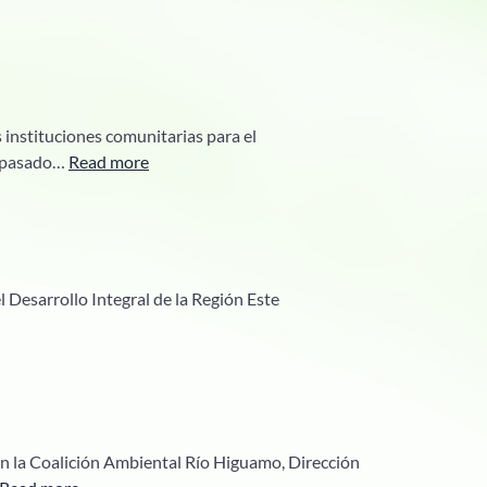
 instituciones comunitarias para el
:
l pasado…
Read more
Segundo
Taller
sobre
Pesca
Sostenible
 Desarrollo Integral de la Región Este
n la Coalición Ambiental Río Higuamo, Dirección
: