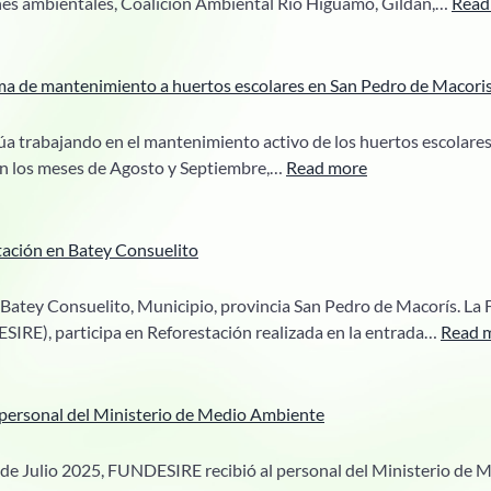
nes ambientales, Coalición Ambiental Río Higuamo, Gildan,…
Read
ma de mantenimiento a huertos escolares en San Pedro de Macori
trabajando en el mantenimiento activo de los huertos escolares 
:
en los meses de Agosto y Septiembre,…
Read more
Continúa
el
programa
tación en Batey Consuelito
de
mantenimiento
Batey Consuelito, Municipio, provincia San Pedro de Macorís. La F
a
IRE), participa en Reforestación realizada en la entrada…
Read 
huertos
escolares
en
ersonal del Ministerio de Medio Ambiente
San
Pedro
24 de Julio 2025, FUNDESIRE recibió al personal del Ministerio de 
de