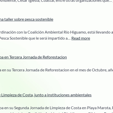
mbiente, Cesar Iglesia, Coastal, entre otras organizaciones que…
 taller sobre pesca sostenible
nación con la Coalición Ambiental Río Higuamo, está llevando a 
:
 Pesca Sostenible que le será impartido a…
Read more
FUNDESIRE
coordina
taller
a en Tercera Jornada de Reforestacion
sobre
pesca
en su Tercera Jornada de Reforestacion en el mes de Octubre, año 
sostenible
Limpieza de Costa, junto a instituciones ambientales
a en su Segunda Jornada de Limpieza de Costa en Playa Marota, 