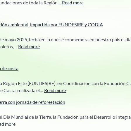
escolares
:
fundaciones de toda la Región…
Read more
FUNDESIRE
participa
en
ción ambiental, impartida por FUNDESIRE y CODIA
actividad
realizada
 de mayo 2025, fecha en la que se conmemora en nuestro pais el dia
por
:
enieros,…
Read more
el
Charla
Ministerio
sobre
City
educación
a de costa
of
ambiental,
Hope
impartida
 la Región Este (FUNDESIRE), en Coordinacion con la Fundación Co
por
:
de Costa, realizada el…
Read more
FUNDESIRE
Fundesire
rra con jornada de reforestación
y
participa
CODIA
en
 Día Mundial de la Tierra, la Fundación para el Desarrollo Integr
jornada
:
ad more
de
FUNDESIRE