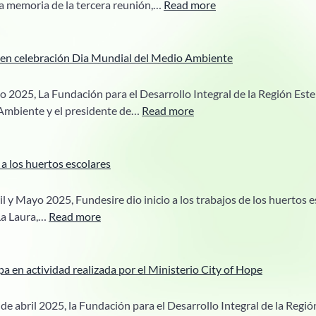
:
a memoria de la tercera reunión,…
Read more
de
Participación
Costa
en
la
a en celebración Dia Mundial del Medio Ambiente
reunión
de
io 2025, La Fundación para el Desarrollo Integral de la Región Est
Membresía
:
Ambiente y el presidente de…
Read more
de
Fundesire
la
participa
Coalicion
en
 los huertos escolares
Ambiental
celebración
Rio
Dia
l y Mayo 2025, Fundesire dio inicio a los trabajos de los huertos e
Higuamo
Mundial
:
La Laura,…
Read more
del
Damos
Medio
continuidad
Ambiente
a
 en actividad realizada por el Ministerio City of Hope
los
huertos
de abril 2025, la Fundación para el Desarrollo Integral de la Regi