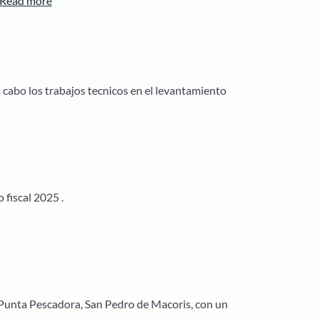
Read more
Tercera
Jornada
de
Limpieza
de
cabo los trabajos tecnicos en el levantamiento
Costa
fiscal 2025 .
Punta Pescadora, San Pedro de Macoris, con un