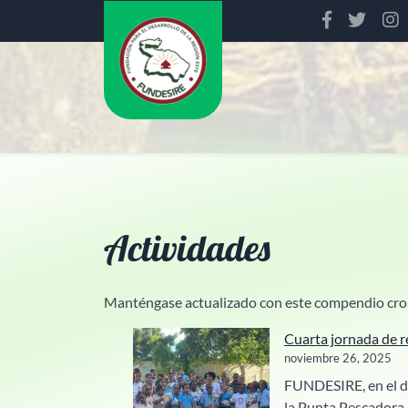
Saltar
al
contenido
Actividades
Manténgase actualizado con este compendio cronol
Cuarta jornada de r
noviembre 26, 2025
FUNDESIRE, en el dí
la Punta Pescadora