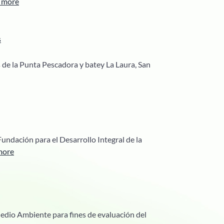
:
 more
Segunda
Jornada
de
s
Limpieza
de
de la Punta Pescadora y batey La Laura, San
Costa,
junto
a
instituciones
ambientales
undación para el Desarrollo Integral de la
:
more
Jornada
de
Reforestación
en
Batey
Medio Ambiente para fines de evaluación del
Consuelito