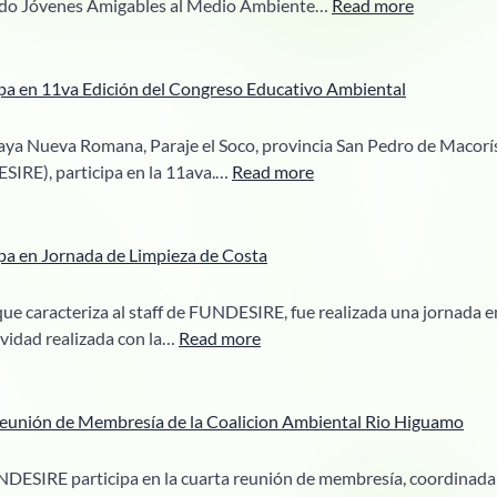
:
do Jóvenes Amigables al Medio Ambiente…
Read more
Macoris
FUNDESI
recibe
personal
a en 11va Edición del Congreso Educativo Ambiental
del
Ministerio
laya Nueva Romana, Paraje el Soco, provincia San Pedro de Macorís.
de
:
SIRE), participa en la 11ava.…
Read more
Medio
FUNDESIRE
Ambiente
participa
en
a en Jornada de Limpieza de Costa
11va
Edición
ue caracteriza al staff de FUNDESIRE, fue realizada una jornada e
del
:
ividad realizada con la…
Read more
Congreso
FUNDESIRE
Educativo
participa
Ambiental
en
 reunión de Membresía de la Coalicion Ambiental Rio Higuamo
Jornada
de
UNDESIRE participa en la cuarta reunión de membresía, coordinada
Limpieza