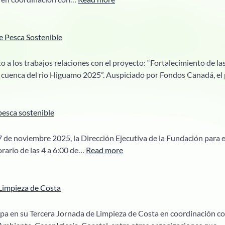
Cuarta
jornada
de
e Pesca Sostenible
reforestación
en
a los trabajos relaciones con el proyecto: “Fortalecimiento de las
la
 cuenca del rio Higuamo 2025”. Auspiciado por Fondos Canadá, e
escuela
Punta
Pescadora
pesca sostenible
 de noviembre 2025, la Dirección Ejecutiva de la Fundación para el
:
ario de las 4 a 6:00 de…
Read more
Primer
taller
sobre
Limpieza de Costa
pesca
sostenible
a en su Tercera Jornada de Limpieza de Costa en coordinación co