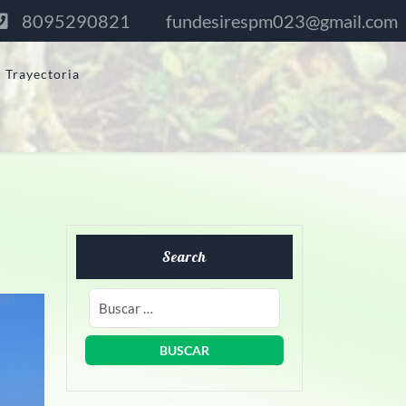
8095290821
fundesirespm023@gmail.com
Trayectoria
Search