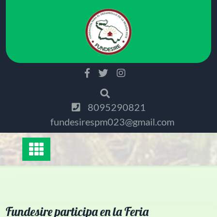
Saltar
al
contenido
8095290821
fundesirespm023@gmail.com
Fundesire participa en la Feria