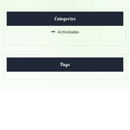
Categories
Actividades
Tags
About Us
Nam malesuada nulla nisi, ut faucibus magna congue nec. Ut
libero tortor, tempus at auctor in, molestie at nisi. In enim