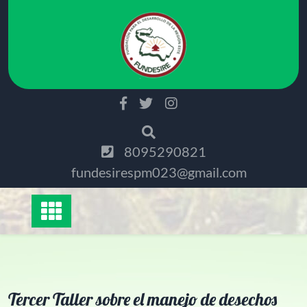
Saltar
al
contenido
8095290821
fundesirespm023@gmail.com
Tercer Taller sobre el manejo de desechos