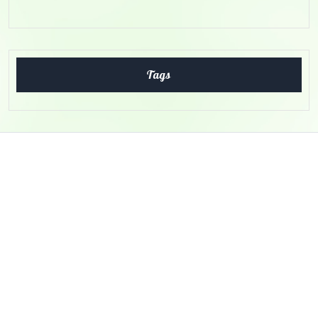
Tags
About Us
Nam malesuada nulla nisi, ut faucibus magna congue nec. Ut
libero tortor, tempus at auctor in, molestie at nisi. In enim
ligula, consequat eu feugiat a.
Useful Links
Home